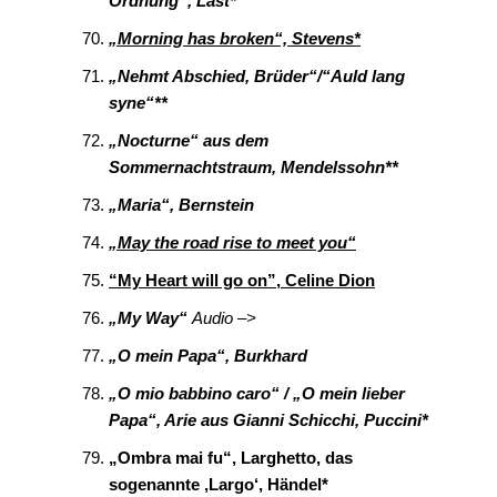
Ordnung“, Last*
„Morning has broken“, Stevens*
„Nehmt Abschied, Brüder“/“Auld lang
syne“**
„Nocturne“ aus dem
Sommernachtstraum, Mendelssohn**
„Maria“, Bernstein
„May the road rise to meet you“
“My Heart will go on”, Celine Dion
„My Way“
Audio –>
„O mein Papa“, Burkhard
„O mio babbino caro“ / „O mein lieber
Papa“, Arie aus Gianni Schicchi, Puccini*
„Ombra mai fu“, Larghetto, das
sogenannte ‚Largo‘, Händel*