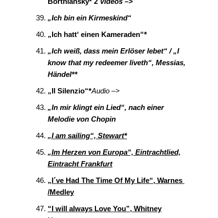
Bortniansky* 2
Videos –>
„Ich bin ein Kirmeskind“
„Ich hatt‘ einen Kameraden“*
„Ich weiß, dass mein Erlöser lebet“ / „I
know that my redeemer liveth“, Messias,
Händel**
„Il Silenzio“*
Audio –>
„In mir klingt ein Lied“, nach einer
Melodie von Chopin
„I am sailing“, Stewart*
„Im Herzen von Europa“, Eintrachtlied,
Eintracht Frankfurt
„I´ve Had The Time Of My Life“, Warnes
/Medley
“I will always Love You”, Whitney